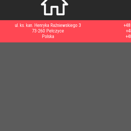
ul. ks. kan. Henryka Raźniewskiego 3
+48 
73-260 Pełczyce
+4
Polska
+4