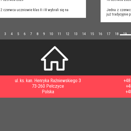
12 czerwca uczniowie klas II i III wybrali się na
Jedna z czerwc
już tradycyjnie
3
4
5
6
7
8
9
10
11
12
13
14
15
16
17
18
19
ul. ks. kan. Henryka Raźniewskiego 3
+48 
73-260 Pełczyce
+4
Polska
+4