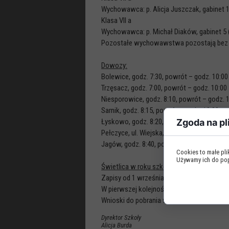
Wychowawca: p. Alicja Juszczak, gabinet 10
Klasa VII a
Wychowawca: p. Michał Diaków, gabinet 5 (
Pozostałe wychowawstwa pozostają bez 
Dowozy:
Bolewice, godz. 7:30, powrót – godz. 10:00
Trzęsacz, godz. 7:00, powrót – godz. 10:00
Niesporowice, godz. 8:10, powrót – godz. 
Sarnik, godz. 8:15, powrót – godz. 10:00
Łyskowo, godz. 8:20, powrót – godz. 10:00
Zgoda na pl
Pełczyce, ul. Wiejska, godz. 8:30, powrót –
Jagów, godz. 8:40, powrót – godz. 10:00
Cookies to małe pl
Używamy ich do popr
Świetlica w roku szkolnym 2025/2026 od go
Zapisy od 1 września 2025 r.
W pierwszej kolejności przyjmowane są wn
Wnioski do pobrania w świetlicy - sala nr 1.
Dyrektor Szkoły
Alicja Burda