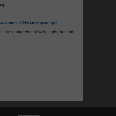
eży.
-pazdziernika-2024-roku-w-sprawie.pdf
rosi o składanie wniosków do podpisania do dnia