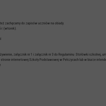
 też zachęcamy do zapisów uczniów na obiady.
r. (wtorek).
l
wienie, załącznik nr 1 i załącznik nr 3 do Regulaminu Stołówki szkolnej, u
 stronie internetowej Szkoły Podstawowej w Pełczycach lub w biurze intend
.