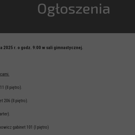
Ogłoszenia
2025 r. o godz. 9:00 w sali gimnastycznej.
Ogłoszenia
cami.
(II piętro).
206 (II piętro).
rter).
wicz gabinet 101 (I piętro)