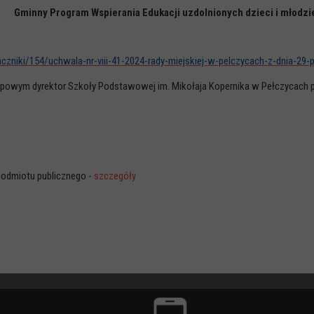
Gminny Program Wspierania Edukacji uzdolnionych dzieci i młodzi
alaczniki/154/uchwala-nr-viii-41-2024-rady-miejskiej-w-pelczycach-z-dnia-29
opowym dyrektor Szkoły Podstawowej im. Mikołaja Kopernika w Pełczycach p
podmiotu publicznego -
szczegóły