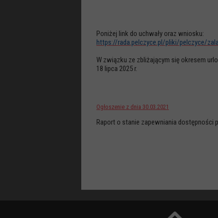
Poniżej link do uchwały oraz wniosku:
https://rada.pelczyce.pl/pliki/pelczyce/z
W związku ze zbliżającym się okresem url
18 lipca 2025 r.
Ogłoszenie z dnia 30.03.2021
Raport o stanie zapewniania dostępności 