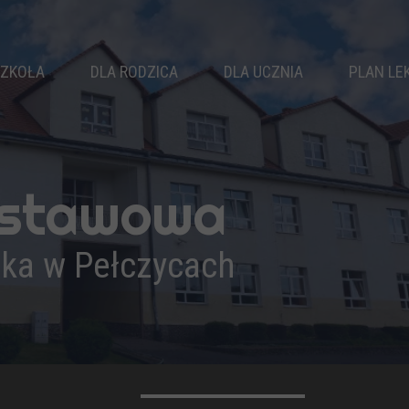
ZKOŁA
DLA RODZICA
DLA UCZNIA
PLAN LE
WŁADZE SZKOŁY
RADA RODZICÓW
SAMORZĄD
KLASY
KALENDARZ ROKU
KOŁA ZAINTERESOWAŃ
NAUCZYCIELE
ZEBRANIA
ZAJĘCIA SPORTOWE
dstawowa
PEDAGOG
DZWONKI
ZAJĘCIA WYRÓWNAWCZE
LOGOPEDA
ŚWIETLICA
BIBLIOTEKA
ika w Pełczycach
PSYCHOLOG
KOMUNIKATY
DOKUMENTY
REKRUTACJA
OSIĄGNIĘCIA
WYPRAWKA PIERWSZOKLASISTY
PODRĘCZNIKI
DRUKI DO POBRANIA
PROJEKTY