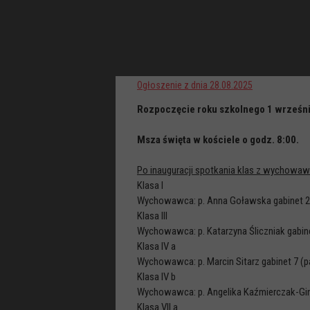
Ogłoszenie z dnia 28.08.2025
Rozpoczęcie roku szkolnego 1 września 
Msza święta w kościele o godz. 8:00.
Po inauguracji spotkania klas z wychowaw
Klasa I
Wychowawca: p. Anna Goławska gabinet 211 
Klasa III
Wychowawca: p. Katarzyna Śliczniak gabinet 
Klasa IV a
Wychowawca: p. Marcin Sitarz gabinet 7 (pa
Klasa IV b
Wychowawca: p. Angelika Kaźmierczak-Gino
Klasa VII a