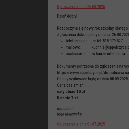
Ogłoszenie z dnia 25.08.2025
Dzień dobry!
Rozpoczyna się nowy rok szkolny, dlatego
Zgłoszenia dokonujemy od dnia 26.08.2025 
telefonicznie : nr tel. 515 379 527
mailowo: kuchnia@sppelczyce.p
osobiście - w biurze intendenta
Dokumenty potrzebne do zgłoszenia na wyży
https://www.sppelczyce.pl/do-pobrania na
Obiady wydawane będą od dnia 08.09.2025 r
Cena bez zmian:
cały obiad 10 zł
II danie 7 zł
Intendent
Inga Majewska
Ogłoszenie z dnia 01.07.2025