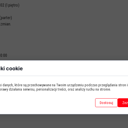
2 (I piętro)
parter)
zmian.
10:00
iki cookie
 godz. 10:00
iki danych, które są przechowywane na Twoim urządzeniu podczas przeglądania stron 
awy działania serwisu, personalizacji treści, oraz analizy ruchu na stronie.
dz. 7:00 – 15:30.
Dostosuj
Zez
ioski uczniów dojeżdżających oraz uczniów klas pierwszych.