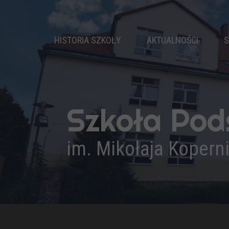
HISTORIA SZKOŁY
AKTUALNOŚCI
S
DZIEJE SZKOŁY
PATRON
NASZ HYMN
Szkoła Po
PRYMUSI
KADRA PEDAGOGICZNA
im. Mikołaja Kopern
ADMINISTRACJA I OBSŁUGA