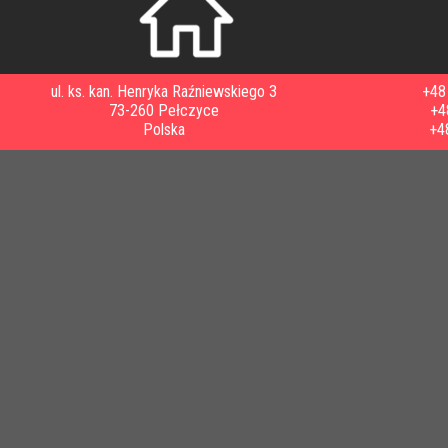
ul. ks. kan. Henryka Raźniewskiego 3
+48 
73-260 Pełczyce
+4
Polska
+4