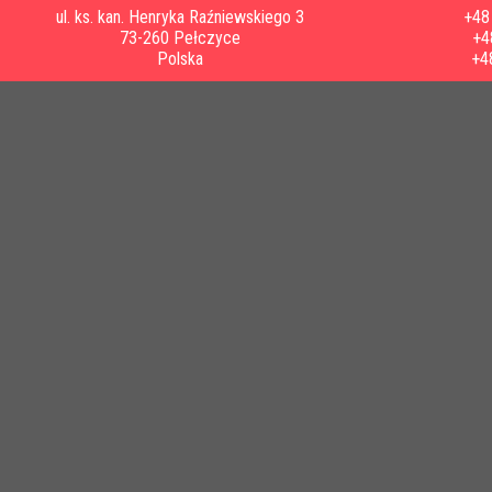
ul. ks. kan. Henryka Raźniewskiego 3
+48 
73-260 Pełczyce
+4
Polska
+4