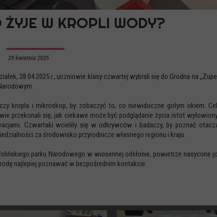
 ŻYJE W KROPLI WODY?
29 kwietnia 2025
ziałek, 28.04.2025 r., uczniowie klasy czwartej wybrali się do Grodna na „Zup
 Narodowym.
czy kropla i mikroskop, by zobaczyć to, co niewidoczne gołym okiem. Cel
wie przekonali się, jak ciekawe może być podglądanie życia istot wyłowion
acjami. Czwartaki wcieliły się w odkrywców i badaczy, by poznać otacza
edzialności za środowisko przyrodnicze własnego regionu i kraju.
olińskiego parku Narodowego w wiosennej odsłonie, powietrze nasycone jod
yrodę najlepiej poznawać w bezpośrednim kontakcie.