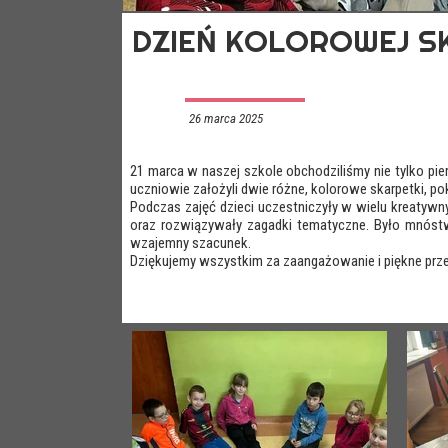
DZIEŃ KOLOROWEJ S
26 marca 2025
21 marca w naszej szkole obchodziliśmy nie tylko pi
uczniowie założyli dwie różne, kolorowe skarpetki, po
Podczas zajęć dzieci uczestniczyły w wielu kreatyw
oraz rozwiązywały zagadki tematyczne. Było mnóstwo
wzajemny szacunek.
Dziękujemy wszystkim za zaangażowanie i piękne przes