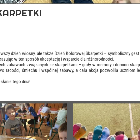
KARPETKI
erwszy dzień wiosny, ale także Dzień Kolorowej Skarpetki – symboliczny ges
kazując w ten sposób akceptację i wsparcie dla różnorodności.
nych zabawach związanych ze skarpetkami – grały w memory i domino skarp
 radości, śmiechu i wspólnej zabawy, a cała akcja pozwoliła uczniom lep
łanie tego dnia!