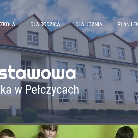
ZKOŁA
DLA RODZICA
DLA UCZNIA
PLAN LE
WŁADZE SZKOŁY
RADA RODZICÓW
SAMORZĄD
KLASY
KALENDARZ ROKU
KOŁA ZAINTERESOWAŃ
NAUCZYCIELE
ZEBRANIA
ZAJĘCIA SPORTOWE
dstawowa
PEDAGOG
DZWONKI
ZAJĘCIA WYRÓWNAWCZE
LOGOPEDA
ŚWIETLICA
BIBLIOTEKA
ika w Pełczycach
PSYCHOLOG
KOMUNIKATY
DOKUMENTY
REKRUTACJA
OSIĄGNIĘCIA
WYPRAWKA PIERWSZOKLASISTY
PODRĘCZNIKI
DRUKI DO POBRANIA
PROJEKTY