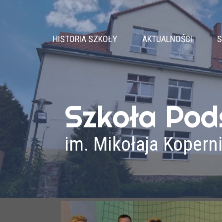
HISTORIA SZKOŁY
AKTUALNOŚCI
S
DZIEJE SZKOŁY
PATRON
NASZ HYMN
Szkoła Po
PRYMUSI
KADRA PEDAGOGICZNA
im. Mikołaja Kopern
ADMINISTRACJA I OBSŁUGA