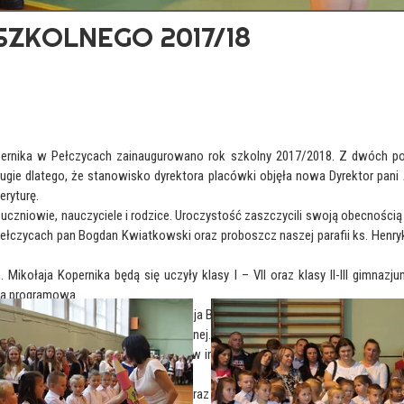
ZKOLNEGO 2017/18
pernika w Pełczycach zainaugurowano rok szkolny 2017/2018. Z dwóch p
gie dlatego, że stanowisko dyrektora placówki objęła nowa Dyrektor pani A
eryturę.
uczniowie, nauczyciele i rodzice. Uroczystość zaszczycili swoją obecności
łczycach pan Bogdan Kwiatkowski oraz proboszcz naszej parafii ks. Henryk 
ołaja Kopernika będą się uczyły klasy I – VII oraz klasy II-III gimnazj
tawa programowa.
ektor Szkoły Podstawowej pani Alicja Burda. Szczególne słowa zostały skie
członkami naszej społeczności szkolnej.
 uczniowie będą brać aktywny udział w imprezach, konkursach, zawodach sp
dziców.
nauczycieli i pracowników szkoły oraz złożyła życzenia, aby stała się o