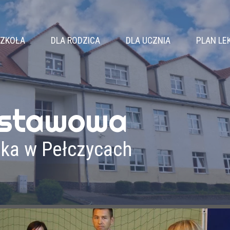
ZKOŁA
DLA RODZICA
DLA UCZNIA
PLAN LE
WŁADZE SZKOŁY
RADA RODZICÓW
SAMORZĄD
KLASY
KALENDARZ ROKU
KOŁA ZAINTERESOWAŃ
NAUCZYCIELE
ZEBRANIA
ZAJĘCIA SPORTOWE
dstawowa
PEDAGOG
DZWONKI
ZAJĘCIA WYRÓWNAWCZE
LOGOPEDA
ŚWIETLICA
BIBLIOTEKA
ika w Pełczycach
PSYCHOLOG
KOMUNIKATY
DOKUMENTY
REKRUTACJA
OSIĄGNIĘCIA
WYPRAWKA PIERWSZOKLASISTY
PODRĘCZNIKI
DRUKI DO POBRANIA
PROJEKTY