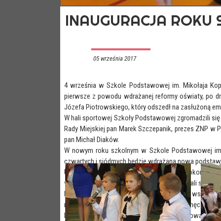
INAUGURACJA ROKU S
05 września 2017
4 września w Szkole Podstawowej im. Mikołaja Ko
pierwsze z powodu wdrażanej reformy oświaty, po dru
Józefa Piotrowskiego, który odszedł na zasłużoną em
W hali sportowej Szkoły Podstawowej zgromadzili się 
Rady Miejskiej pan Marek Szczepanik, prezes ZNP w Pe
pan Michał Diaków.
W nowym roku szkolnym w Szkole Podstawowej im. Mik
czwartych i siódmych będzie wdrażana nowa pods
Uroczystego rozpoczęcia roku szkolnego dokonała Dyr
w szkole podstawowej. W bieżącym roku stali się oni 
Pani Dyrektor wyraziła również nadzieję, że wszyscy
naszej placówki. Do współpracy gorąco zachęcała Ro
Następnie pani Dyrektor przedstawiła wychowawców, 