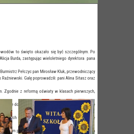
owodów to święto okazało się być szczególnym. Po
licja Burda, zastępując wieloletniego dyrektora pana
ą Burmistrz Pełczyc pan Mirosław Kluk, przewodniczący
Raźniewski. Galę poprowadzili: pani Alina Sitasz oraz
um. Zgodnie z reformą oświaty w klasach pierwszych,
rowane do uczniów klasy I, którzy rozpoczynają naukę
ortowych i akcjach charytatywnych, rozsławiając imię
na miejscem przyjaznym, w którym współpraca w nowym