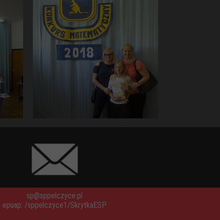
sp@sppelczyce.pl
epuap: /sppelczyce1/SkrytkaESP