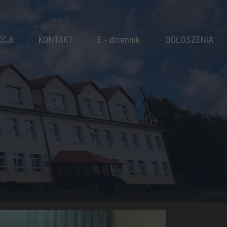
KCJI
KONTAKT
E - dziennik
OGŁOSZENIA