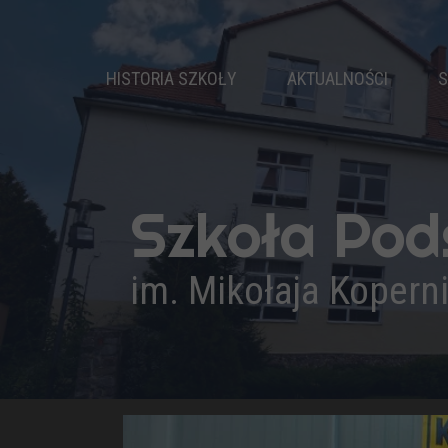
HISTORIA SZKOŁY
AKTUALNOŚCI
S
DZIEJE SZKOŁY
PATRON
NASZ HYMN
Szkoła Po
PRYMUSI
KADRA PEDAGOGICZNA
im. Mikołaja Kopern
ADMINISTRACJA I OBSŁUGA