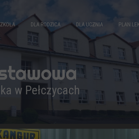
ZKOŁA
DLA RODZICA
DLA UCZNIA
PLAN LE
WŁADZE SZKOŁY
RADA RODZICÓW
SAMORZĄD
KLASY
KALENDARZ ROKU
KOŁA ZAINTERESOWAŃ
NAUCZYCIELE
ZEBRANIA
ZAJĘCIA SPORTOWE
dstawowa
PEDAGOG
DZWONKI
ZAJĘCIA WYRÓWNAWCZE
LOGOPEDA
ŚWIETLICA
BIBLIOTEKA
ika w Pełczycach
PSYCHOLOG
KOMUNIKATY
DOKUMENTY
REKRUTACJA
OSIĄGNIĘCIA
WYPRAWKA PIERWSZOKLASISTY
PODRĘCZNIKI
DRUKI DO POBRANIA
PROJEKTY