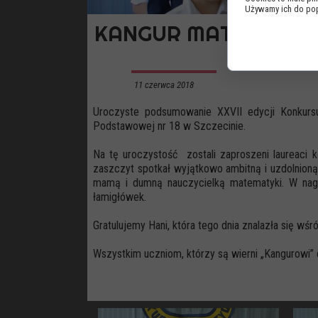
Używamy ich do popr
KANGUR MATEMATYC
11 czerwca 2018
Uroczyste podsumowanie XXVII edycji Konkur
Podstawowej nr 18 w Szczecinie.
Na tę uroczystość zostali zaproszeni laureaci k
zaszczyt spotkał wyjątkowo ambitną i uzdolnioną
mamą i dumną nauczycielką matematyki. W nagr
łamigłówek.
Gratulujemy Hani, która tego dnia znalazła się w
Wszystkim uczniom, którzy są wierni „Kangurowi”