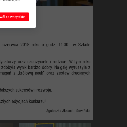
wól na wszystkie
 7 czerwca 2018 roku o godz. 11:00 w Szkole
dynatorzy oraz nauczyciele i rodzice. W tym roku
 zdobyła wynik bardzo dobry. Na galę wyruszyła z
magań z „królową nauk” oraz zestaw drucianych
 dalszych sukcesów i rozwoju.
szłych edycjach konkursu!
Agnieszka Aksamit - Sowińska