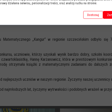
awy działania serwisu, personalizacji treści, oraz analizy ruchu na stronie.
ZNY
Dostosuj
Zez
su Matematycznego „Kangur” w regionie szczecińskim odbyło się
onkursu, uczniowie, którzy uzyskali wynik bardzo dobry, szkolni koor
 czwartoklasistkę, Hannę Karżanowicz, która w prestiżowym konkursie
odę otrzymała książki z matematycznymi zadaniami do dalszych z
śród najlepszych uczniów w naszym regionie. Życzymy naszej uczennicy
 od najmłodszych lat, życzymy wytrwałości i podobnych wrażeń w przy