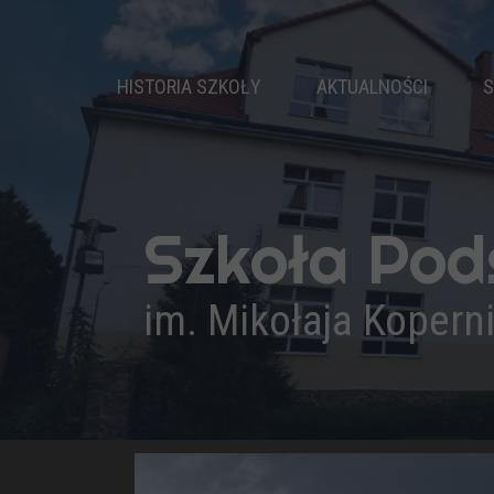
HISTORIA SZKOŁY
AKTUALNOŚCI
S
DZIEJE SZKOŁY
PATRON
NASZ HYMN
Szkoła Po
PRYMUSI
KADRA PEDAGOGICZNA
im. Mikołaja Kopern
ADMINISTRACJA I OBSŁUGA