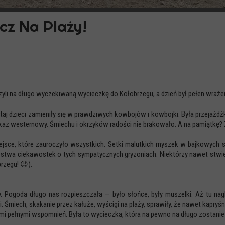
cz Na Plaży!
zyli na długo wyczekiwaną wycieczkę do Kołobrzegu, a dzień był pełen wrażeń
utaj dzieci zamieniły się w prawdziwych kowbojów i kowbojki. Była przejaż
okaz westernowy. Śmiechu i okrzyków radości nie brakowało. A na pamiątkę?
sce, które zauroczyło wszystkich. Setki malutkich myszek w bajkowych s
nóstwa ciekawostek o tych sympatycznych gryzoniach. Niektórzy nawet stwierd
rzegu! 😉).
. Pogoda długo nas rozpieszczała — było słońce, były muszelki. Aż tu nag
. Śmiech, skakanie przez kałuże, wyścigi na plaży, sprawiły, że nawet kapry
mi pełnymi wspomnień. Była to wycieczka, która na pewno na długo zostanie