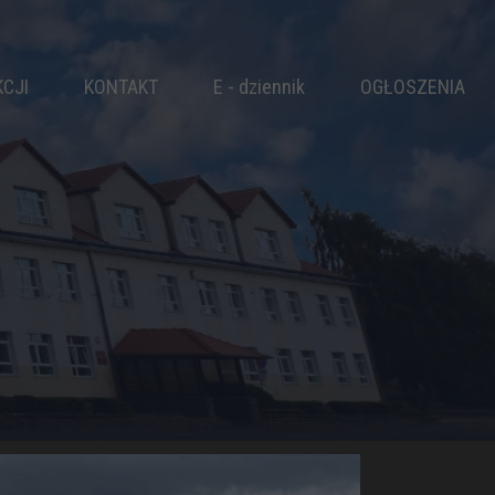
KCJI
KONTAKT
E - dziennik
OGŁOSZENIA