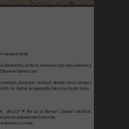
 i niespodzianek.
dżka Hummerem, jazda na mechanicznym byku (niektórzy
 Zdjęcia w kapeluszach.
ceneriach, domkach i tunelach skradły serca zarówno
zili, że chętnie przygarnęliby taką myszkę do domu...
le... deszcz! ☔ Ale co to dla nas? Zamiast narzekać,
śna aura nie popsuła nam humorów.
 w pamięci uczniów.