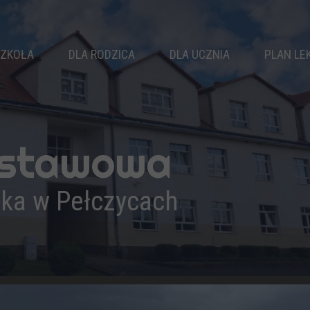
ZKOŁA
DLA RODZICA
DLA UCZNIA
PLAN LE
WŁADZE SZKOŁY
RADA RODZICÓW
SAMORZĄD
KLASY
KALENDARZ ROKU
KOŁA ZAINTERESOWAŃ
NAUCZYCIELE
ZEBRANIA
ZAJĘCIA SPORTOWE
dstawowa
PEDAGOG
DZWONKI
ZAJĘCIA WYRÓWNAWCZE
LOGOPEDA
ŚWIETLICA
BIBLIOTEKA
ika w Pełczycach
PSYCHOLOG
KOMUNIKATY
DOKUMENTY
REKRUTACJA
OSIĄGNIĘCIA
WYPRAWKA PIERWSZOKLASISTY
PODRĘCZNIKI
DRUKI DO POBRANIA
PROJEKTY