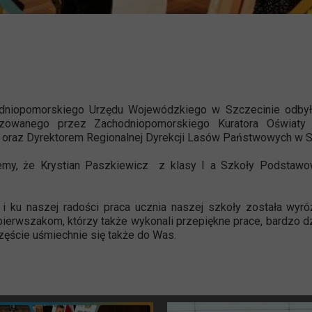
hodniopomorskiego Urzędu Wojewódzkiego w Szczecinie odbył
anizowanego przez Zachodniopomorskiego Kuratora Oświa
raz Dyrektorem Regionalnej Dyrekcji Lasów Państwowych w S
my, że Krystian Paszkiewicz z klasy I a Szkoły Podstawowe
i ku naszej radości praca ucznia naszej szkoły została wyróż
erwszakom, którzy także wykonali przepiękne prace, bardzo dz
zęście uśmiechnie się także do Was.