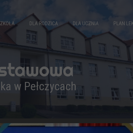
ZKOŁA
DLA RODZICA
DLA UCZNIA
PLAN LE
WŁADZE SZKOŁY
RADA RODZICÓW
SAMORZĄD
KLASY
KALENDARZ ROKU
KOŁA ZAINTERESOWAŃ
NAUCZYCIELE
ZEBRANIA
ZAJĘCIA SPORTOWE
dstawowa
PEDAGOG
DZWONKI
ZAJĘCIA WYRÓWNAWCZE
LOGOPEDA
ŚWIETLICA
BIBLIOTEKA
ika w Pełczycach
PSYCHOLOG
KOMUNIKATY
DOKUMENTY
REKRUTACJA
OSIĄGNIĘCIA
WYPRAWKA PIERWSZOKLASISTY
PODRĘCZNIKI
DRUKI DO POBRANIA
PROJEKTY