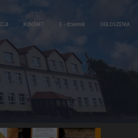
KCJI
KONTAKT
E - dziennik
OGŁOSZENIA