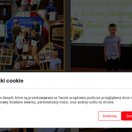
iki cookie
iki danych, które są przechowywane na Twoim urządzeniu podczas przeglądania stron 
awy działania serwisu, personalizacji treści, oraz analizy ruchu na stronie.
Dostosuj
Zez