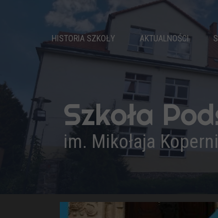
HISTORIA SZKOŁY
AKTUALNOŚCI
S
DZIEJE SZKOŁY
PATRON
NASZ HYMN
Szkoła Po
PRYMUSI
KADRA PEDAGOGICZNA
im. Mikołaja Kopern
ADMINISTRACJA I OBSŁUGA