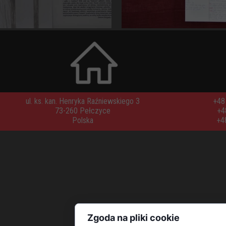
ul. ks. kan. Henryka Raźniewskiego 3
+48 
73-260 Pełczyce
+4
Polska
+4
Zgoda na pliki cookie