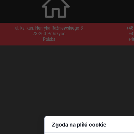
ul. ks. kan. Henryka Raźniewskiego 3
+48 
73-260 Pełczyce
+4
Polska
+4
Zgoda na pliki cookie