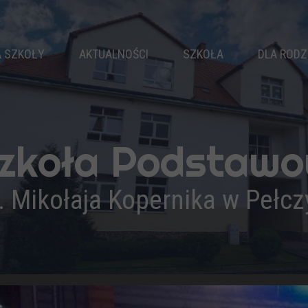
A SZKOŁY
AKTUALNOŚCI
SZKOŁA
DLA RODZ
EJE SZKOŁY
WŁADZE SZKOŁY
RAD
PATRON
KLASY
KAL
SZ HYMN
NAUCZYCIELE
zkoła Podstaw
RYMUSI
PEDAGOG
PEDAGOGICZNA
LOGOPEDA
Ś
. Mikołaja Kopernika w Pełc
RACJA I OBSŁUGA
PSYCHOLOG
K
DOKUMENTY
R
OSIĄGNIĘCIA
WYPRAWKA 
PODRĘCZNIKI
DRUKI
PROJEKTY