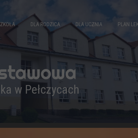
ZKOŁA
DLA RODZICA
DLA UCZNIA
PLAN LE
WŁADZE SZKOŁY
RADA RODZICÓW
SAMORZĄD
KLASY
KALENDARZ ROKU
KOŁA ZAINTERESOWAŃ
NAUCZYCIELE
ZEBRANIA
ZAJĘCIA SPORTOWE
dstawowa
PEDAGOG
DZWONKI
ZAJĘCIA WYRÓWNAWCZE
LOGOPEDA
ŚWIETLICA
BIBLIOTEKA
ika w Pełczycach
PSYCHOLOG
KOMUNIKATY
DOKUMENTY
REKRUTACJA
OSIĄGNIĘCIA
WYPRAWKA PIERWSZOKLASISTY
PODRĘCZNIKI
DRUKI DO POBRANIA
PROJEKTY