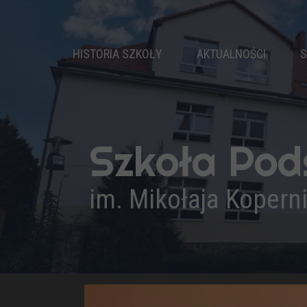
HISTORIA SZKOŁY
AKTUALNOŚCI
S
DZIEJE SZKOŁY
PATRON
NASZ HYMN
Szkoła Po
PRYMUSI
KADRA PEDAGOGICZNA
im. Mikołaja Kopern
ADMINISTRACJA I OBSŁUGA