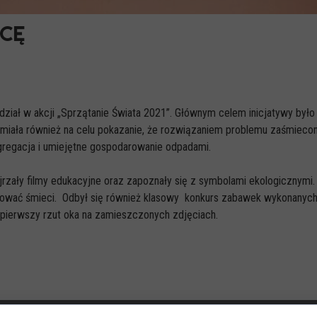
ECĘ
li udział w akcji „Sprzątanie Świata 2021”. Głównym celem inicjatywy by
 miała również na celu pokazanie, że rozwiązaniem problemu zaśmiecone
regacja i umiejętne gospodarowanie odpadami.
ały filmy edukacyjne oraz zapoznały się z symbolami ekologicznymi.
egować śmieci. Odbył się również klasowy konkurs zabawek wykonanych
 pierwszy rzut oka na zamieszczonych zdjęciach.