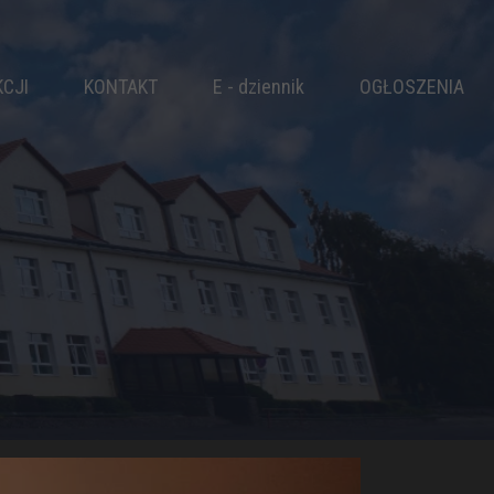
KCJI
KONTAKT
E - dziennik
OGŁOSZENIA