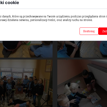
iki cookie
iki danych, które są przechowywane na Twoim urządzeniu podczas przeglądania stron 
awy działania serwisu, personalizacji treści, oraz analizy ruchu na stronie.
Dostosuj
Zez