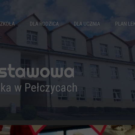
ZKOŁA
DLA RODZICA
DLA UCZNIA
PLAN LE
WŁADZE SZKOŁY
RADA RODZICÓW
SAMORZĄD
KLASY
KALENDARZ ROKU
KOŁA ZAINTERESOWAŃ
NAUCZYCIELE
ZEBRANIA
ZAJĘCIA SPORTOWE
dstawowa
PEDAGOG
DZWONKI
ZAJĘCIA WYRÓWNAWCZE
LOGOPEDA
ŚWIETLICA
BIBLIOTEKA
ika w Pełczycach
PSYCHOLOG
KOMUNIKATY
DOKUMENTY
REKRUTACJA
OSIĄGNIĘCIA
WYPRAWKA PIERWSZOKLASISTY
PODRĘCZNIKI
DRUKI DO POBRANIA
PROJEKTY