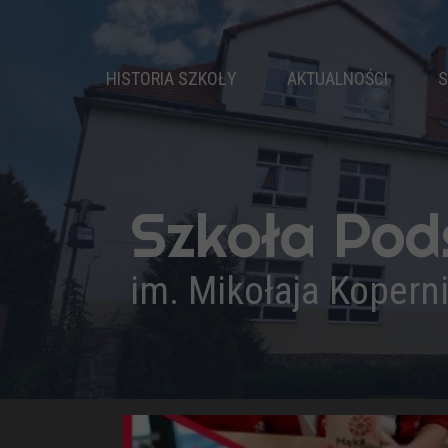
HISTORIA SZKOŁY
AKTUALNOŚCI
S
DZIEJE SZKOŁY
PATRON
NASZ HYMN
Szkoła Po
PRYMUSI
KADRA PEDAGOGICZNA
im. Mikołaja Kopern
ADMINISTRACJA I OBSŁUGA