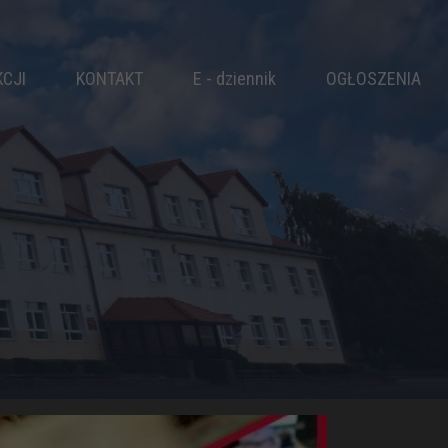
KCJI
KONTAKT
E - dziennik
OGŁOSZENIA