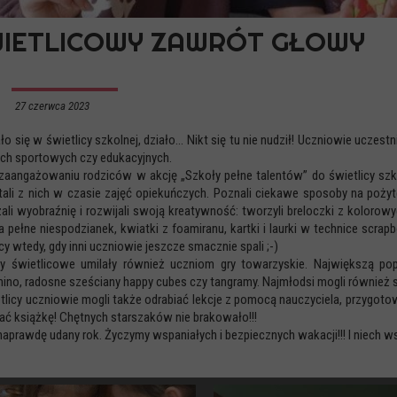
IETLICOWY ZAWRÓT GŁOWY
27 czerwca 2023
ało się w świetlicy szkolnej, działo… Nikt się tu nie nudził! Uczniowie ucze
ach sportowych czy edukacyjnych.
 zaangażowaniu rodziców w akcję „Szkoły pełne talentów” do świetlicy szkoln
tali z nich w czasie zajęć opiekuńczych. Poznali ciekawe sposoby na poży
ali wyobraźnię i rozwijali swoją kreatywność: tworzyli breloczki z kolorowyc
a pełne niespodzianek, kwiatki z foamiranu, kartki i laurki w technice scrap
cy wtedy, gdy inni uczniowie jeszcze smacznie spali ;-)
y świetlicowe umilały również uczniom gry towarzyskie. Największą po
ino, radosne sześciany happy cubes czy tangramy. Najmłodsi mogli również sko
tlicy uczniowie mogli także odrabiać lekcje z pomocą nauczyciela, przygotow
ać książkę! Chętnych starszaków nie brakowało!!!
 naprawdę udany rok. Życzymy wspaniałych i bezpiecznych wakacji!!! I niech 