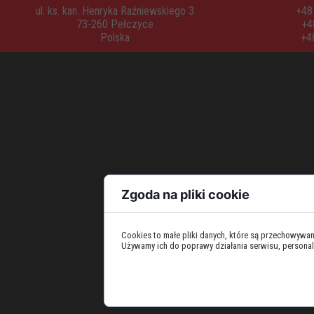
ul. ks. kan. Henryka Raźniewskiego 3
+48 
73-260 Pełczyce
+4
Polska
+4
Zgoda na pliki cookie
Cookies to małe pliki danych, które są przechowywa
Używamy ich do poprawy działania serwisu, personaliza