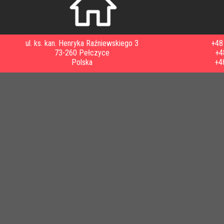
ul. ks. kan. Henryka Raźniewskiego 3
+48 
73-260 Pełczyce
+4
Polska
+4