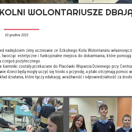
KOLNI WOLONTARIUSZE DBAJĄ
03 grudnia 2025
zed nadejściem zimy uczniowie ze Szkolnego Koła Wolontariatu własnoręcz
y, tworząc estetyczne i funkcjonalne miejsca do dokarmiania, które pomog
ia czegoś pożytecznego.
 karmniki zostały przekazane do Placówki Wsparcia Dziennego przy Centru
ywie dzieci będą mogły uczyć się troski o przyrodę, a ptaki otrzymają pomoc
ykład działania, które łączy edukację, wrażliwość i odpowiedzialność za śro