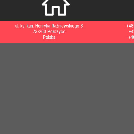
ul. ks. kan. Henryka Raźniewskiego 3
+48 
73-260 Pełczyce
+4
Polska
+4