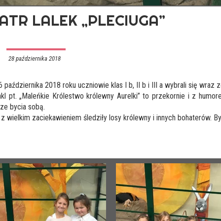
ATR LALEK „PLECIUGA”
28 października 2018
6 października 2018 roku uczniowie klas I b, II b i III a wybrali się w
kl pt. „Maleńkie Królestwo królewny Aurelki” to przekornie i z humo
e bycia sobą.
 z wielkim zaciekawieniem śledziły losy królewny i innych bohaterów. 