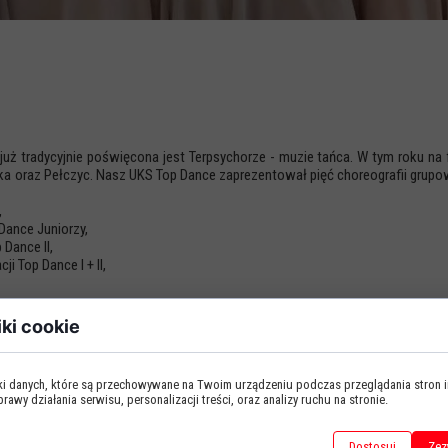
tradycyjnie poświęcona jest Terpsychorze - muzie tańca. W tym roku na fest
ńska oraz Pełczyc. Nasz UKS Top Dance zaprezentował pięć choreografii gru
,
 Dance Juniorzy,
 Dance II,
i Top Dance I + II,
y (w składzie: Maria Pietrzak, Nadia Piórkowska, Zuzanna Fieńko, Wikto
iki cookie
lina Frąckiewicz, Maria Rozpędek), która zdobyła jedną z dwóch głównyc
iki danych, które są przechowywane na Twoim urządzeniu podczas przeglądania stron 
awy działania serwisu, personalizacji treści, oraz analizy ruchu na stronie.
Dostosuj
Zez