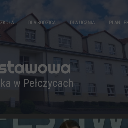
ZKOŁA
DLA RODZICA
DLA UCZNIA
PLAN LE
WŁADZE SZKOŁY
RADA RODZICÓW
SAMORZĄD
KLASY
KALENDARZ ROKU
KOŁA ZAINTERESOWAŃ
NAUCZYCIELE
ZEBRANIA
ZAJĘCIA SPORTOWE
dstawowa
PEDAGOG
DZWONKI
ZAJĘCIA WYRÓWNAWCZE
LOGOPEDA
ŚWIETLICA
BIBLIOTEKA
ika w Pełczycach
PSYCHOLOG
KOMUNIKATY
DOKUMENTY
REKRUTACJA
OSIĄGNIĘCIA
WYPRAWKA PIERWSZOKLASISTY
PODRĘCZNIKI
DRUKI DO POBRANIA
PROJEKTY