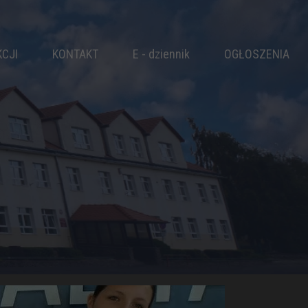
KCJI
KONTAKT
E - dziennik
OGŁOSZENIA