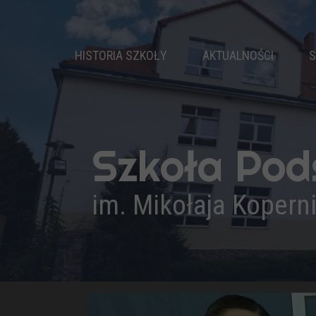
HISTORIA SZKOŁY
AKTUALNOŚCI
S
DZIEJE SZKOŁY
PATRON
NASZ HYMN
Szkoła Po
PRYMUSI
KADRA PEDAGOGICZNA
im. Mikołaja Kopern
ADMINISTRACJA I OBSŁUGA