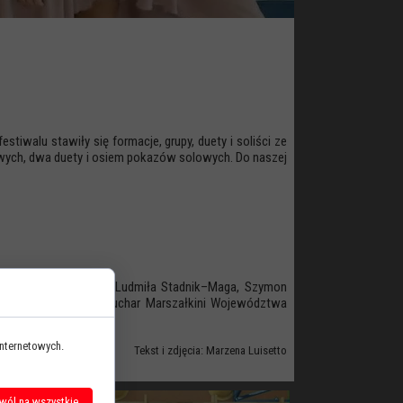
iwalu stawiły się formacje, grupy, duety i soliści ze
powych, dwa duety i osiem pokazów solowych. Do naszej
r Paś, Marcel Graban, Ludmiła Stadnik–Maga, Szymon
h nagród Festiwalu – Puchar Marszałkini Województwa
internetowych.
Tekst i zdjęcia: Marzena Luisetto
wól na wszystkie