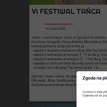
VI FESTIWAL TAŃCA
16 czerwca 2026
Jedna z czerwcowych sobót w Ogrodach Przelewice już 
Szczecina, Stargardu, Recza, Barlinka, Mirosławca, I
kolekcji pucharów dołączyły trofea za:
- najlepsze wrażenie artystyczne dla gr. Mini Top Dance
- najlepsze widowisko w kategorii 9 - 11 lat dla gr. Top
- najlepsze widowisko w kategorii 12 - 14 lat dla gr. Top
- największe taneczne serce dla połączonych sił formacj
- za magię tańca dla grupy Top Dance I w kat. 15+.
Ogromne brawa należą się grupie Top Dance Juniorz
Zgoda na pl
Pilikowski, Alicja Siedlikowska, Tymon Gorzynik, A
Zachodniopomorskiego Anny Bońkowskiej!
Cookies to małe pl
Używamy ich do popr