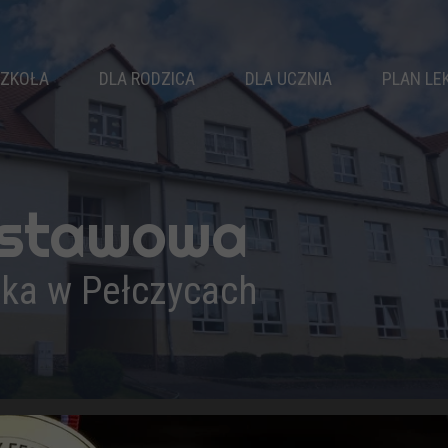
ZKOŁA
DLA RODZICA
DLA UCZNIA
PLAN LE
WŁADZE SZKOŁY
RADA RODZICÓW
SAMORZĄD
KLASY
KALENDARZ ROKU
KOŁA ZAINTERESOWAŃ
NAUCZYCIELE
ZEBRANIA
ZAJĘCIA SPORTOWE
dstawowa
PEDAGOG
DZWONKI
ZAJĘCIA WYRÓWNAWCZE
LOGOPEDA
ŚWIETLICA
BIBLIOTEKA
ika w Pełczycach
PSYCHOLOG
KOMUNIKATY
DOKUMENTY
REKRUTACJA
OSIĄGNIĘCIA
WYPRAWKA PIERWSZOKLASISTY
PODRĘCZNIKI
DRUKI DO POBRANIA
PROJEKTY