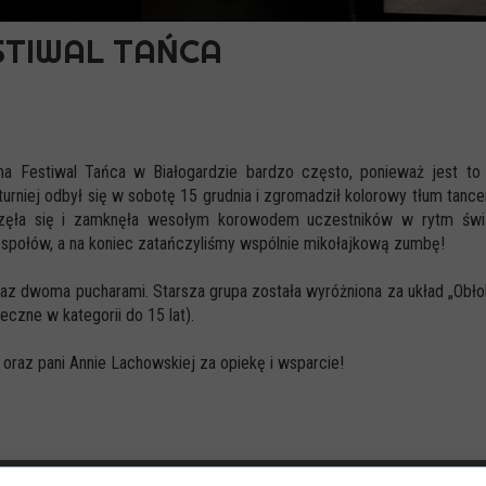
STIWAL TAŃCA
a Festiwal Tańca w Białogardzie bardzo często, ponieważ jest to
iej odbył się w sobotę 15 grudnia i zgromadził kolorowy tłum tancer
oczęła się i zamknęła wesołym korowodem uczestników w rytm świ
zespołów, a na koniec zatańczyliśmy wspólnie mikołajkową zumbę!
z dwoma pucharami. Starsza grupa została wyróżniona za układ „Obło
eczne w kategorii do 15 lat).
oraz pani Annie Lachowskiej za opiekę i wsparcie!