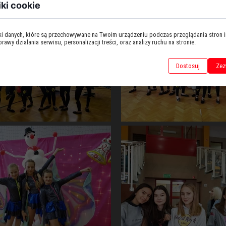
iki cookie
iki danych, które są przechowywane na Twoim urządzeniu podczas przeglądania stron 
awy działania serwisu, personalizacji treści, oraz analizy ruchu na stronie.
Dostosuj
Zez