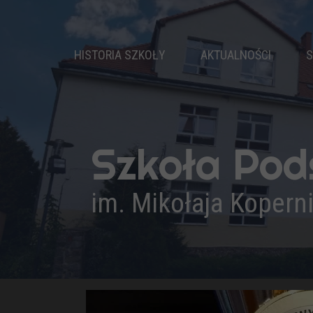
HISTORIA SZKOŁY
AKTUALNOŚCI
S
DZIEJE SZKOŁY
PATRON
NASZ HYMN
Szkoła Po
PRYMUSI
KADRA PEDAGOGICZNA
im. Mikołaja Kopern
ADMINISTRACJA I OBSŁUGA