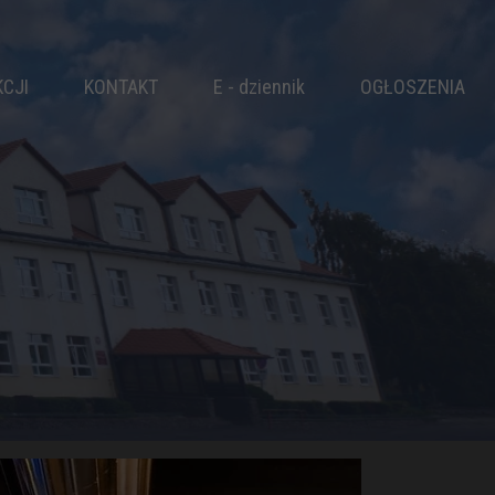
KCJI
KONTAKT
E - dziennik
OGŁOSZENIA