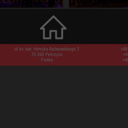
ul. ks. kan. Henryka Raźniewskiego 3
+48 
73-260 Pełczyce
+4
Polska
+4