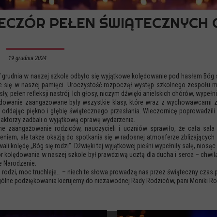
ECZÓR PEŁEN ŚWIĄTECZNYCH
19 grudnia 2024
7 grudnia w naszej szkole odbyło się wyjątkowe kolędowanie pod hasłem Bóg s
e się w naszej pamięci. Uroczystość rozpoczął występ szkolnego zespołu 
ły, pełen refleksji nastrój. Ich głosy, niczym dźwięki anielskich chórów, wypeł
dowanie zaangażowane były wszystkie klasy, które wraz z wychowawcami zapr
, oddając piękno i głębię świątecznego przesłania. Wieczornicę poprowadzi
 aktorzy zadbali o wyjątkową oprawę wydarzenia.
e zaangażowanie rodziców, nauczycieli i uczniów sprawiło, że cała sala 
eniem, ale także okazją do spotkania się w radosnej atmosferze zbliżających
ali kolędę „Bóg się rodzi”. Dźwięki tej wyjątkowej pieśni wypełniły salę, niosą
r kolędowania w naszej szkole był prawdziwą ucztą dla ducha i serca – chw
e Narodzenie.
 rodzi, moc truchleje… – niech te słowa prowadzą nas przez świąteczny czas p
ólne podziękowania kierujemy do niezawodnej Rady Rodziców, pani Moniki Ros