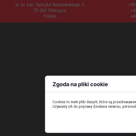
ul. ks. kan. Henryka Raźniewskiego 3
+48 
73-260 Pełczyce
+4
Polska
+4
Zgoda na pliki cookie
Cookies to małe pliki danych, które są przechowywa
Używamy ich do poprawy działania serwisu, personaliza