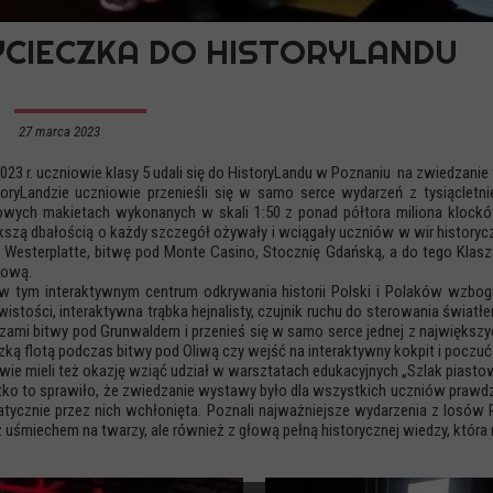
CIECZKA DO HISTORYLANDU
27 marca 2023
2023 r. uczniowie klasy 5 udali się do HistoryLandu w Poznaniu na zwiedzan
oryLandzie uczniowie przenieśli się w samo serce wydarzeń z tysiącletnie
owych makietach wykonanych w skali 1:50 z ponad półtora miliona klock
kszą dbałością o każdy szczegół ożywały i wciągały uczniów w wir history
 Westerplatte, bitwę pod Monte Casino, Stocznię Gdańską, a do tego Klasz
zową.
w tym interaktywnym centrum odkrywania historii Polski i Polaków wzbogacał
wistości, interaktywna trąbka hejnalisty, czujnik ruchu do sterowania świat
rzami bitwy pod Grunwaldem i przenieś się w samo serce jednej z największy
ką flotą podczas bitwy pod Oliwą czy wejść na interaktywny kokpit i poczuć
wie mieli też okazję wziąć udział w warsztatach edukacyjnych „Szlak piastow
ko to sprawiło, że zwiedzanie wystawy było dla wszystkich uczniów prawdziwą
tycznie przez nich wchłonięta. Poznali najważniejsze wydarzenia z losów Po
 uśmiechem na twarzy, ale również z głową pełną historycznej wiedzy, która